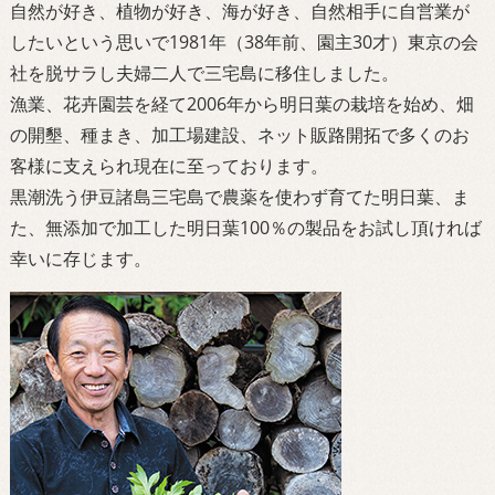
自然が好き、植物が好き、海が好き、自然相手に自営業が
したいという思いで1981年（38年前、園主30才）東京の会
社を脱サラし夫婦二人で三宅島に移住しました。
漁業、花卉園芸を経て2006年から明日葉の栽培を始め、畑
の開墾、種まき、加工場建設、ネット販路開拓で多くのお
客様に支えられ現在に至っております。
黒潮洗う伊豆諸島三宅島で農薬を使わず育てた明日葉、ま
た、無添加で加工した明日葉100％の製品をお試し頂ければ
幸いに存じます。